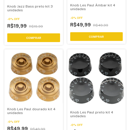
Knob Les Paul Âmbar kit 4
Knob Jazz Bass preto kit 3
unidades
unidades
-
0
%
OFF
-
0
%
OFF
R$49,99
R$19,99
R$49,99
R$19,99
Knob Les Paul dourado kit 4
Knob Les Paul preto kit 4
unidades
unidades
-
0
%
OFF
-
0
%
OFF
R$49,99
R$49,99