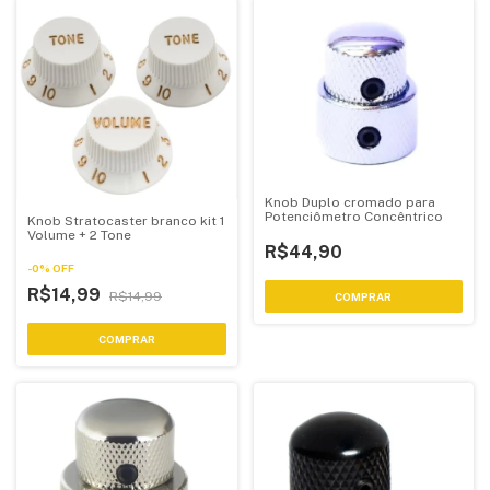
Knob Duplo cromado para
Potenciômetro Concêntrico
Knob Stratocaster branco kit 1
Volume + 2 Tone
R$44,90
-
0
%
OFF
R$14,99
R$14,99