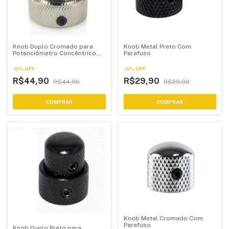
Knob Duplo Cromado para
Knob Metal Preto Com
Potenciômetro Concêntrico
Parafuso
estilo jazz bass 62
-
0
%
OFF
-
0
%
OFF
R$44,90
R$29,90
R$44,90
R$29,90
Knob Metal Cromado Com
Parafuso
Knob Duplo Preto para