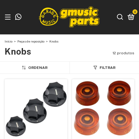
0
Início
>
Peças de reposição
>
Knobs
Knobs
12 produtos
ORDENAR
FILTRAR