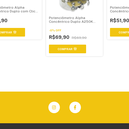
iômetro Alpha
Potenciôme
trico Duplo com Click
Concêntric
 No Eixo - Tipo B linear
no eixo - T
Potenciômetro Alpha
,90
R$51,9
Concêntrico Duplo A250K
estilo jazz bass 62
-
0
%
OFF
OMPRAR
COMP
R$69,90
R$69,90