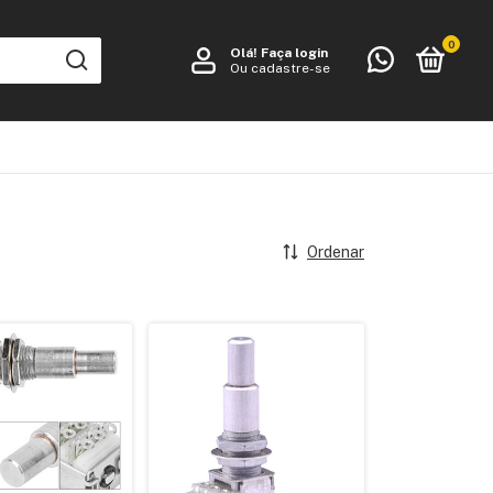
0
Olá!
Faça login
Ou cadastre-se
Ordenar