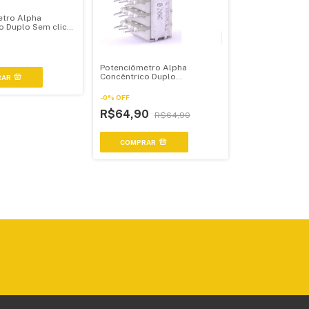
tro Alpha
o Duplo Sem click
ipo A - Logarítmico
0
Potenciômetro Alpha
Concêntrico Duplo
RAR
C100kx2+b20k
-
0
%
OFF
R$64,90
R$64,90