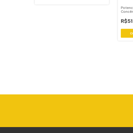
Potenc
Concên
Central
R$51
C